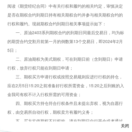
阅读《期货经纪合同》中有关行权和履约的相关约定，审慎决定
是否在期权合约到期日持有相关期权合约并参与相关期权合约的
行权和履约。现就期权合约到期日相关事项提示如下：
一、
原油
2403
系列期权合约的到期日同最后交易日，均为
标
的期货合约交
割月前第一月的倒数第
13个交易日，即2024
年
2
月
5
日；
二、
原油
期权为美式期权，可在到期日前（含到期日）申请
行权，
放弃行权
只能在到期日申请；
三、期权买方申请行权或按照交易规则应进行行权的持仓，
应在
2
月
5
日
15:20之前
准备好行权所需资金，
15:20之后到账的入
金我司有权不计入行权所需的可用资金；
四、期权买方持仓符合行权条件且未提出弃权，视为自愿行
权，由交易所自动行权，期权卖方有履约义务；
五、
买方实值期权不行权的，请在到期日自行平仓或者通过
关闭
自助交易终端或向我司提交放弃行权申请。买方虚值期权要行权