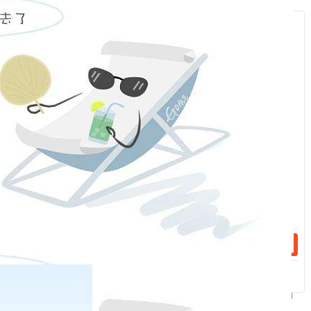
的，请通过自助交易终端或向我司提交行权申请，否则默认放弃
服
行权；
：
特此通知。
请广大投资者认真学习交易所发布的关于期权交易规则及其
他相关资料，
随着到期日临近，期权的价格风险以及流动性风险
话：
均会进一步加大，敬请广大投资者时刻关注账户情况，理性
地
交
易临近到期期权合约，根据实际情况妥善处理持仓，
谨防到期日
行权与履约风险！
话：
福能期货股份有限公司
2024
年
1
月
26
日
相关新闻
2024-02-06
关于2024年春节期间中国金融期货交易所部分品种保证金标准调整的通知
2024-02-06
关于调整碳酸锂期货lc2407合约交易手续费的通知