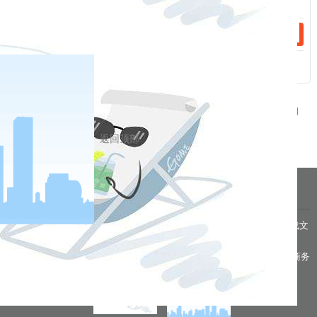
2024年1月26日
相关新闻
2024-02-06
关于2024年春节期间中国金融期货交易所部分品种保证金标准调整的通知
2024-02-06
关于调整碳酸锂期货lc2407合约交易手续费的通知
返回顶部
分享到
pa凯发真人网娱乐的友情链接：
|
|
|
|
|
|
|
|
|
pa凯发真人网娱乐 copyright © 2016 福能期货股份有限公司 本网站所载文
章和数据仅供参考，使用前务请核实，风险自负。
备案/许可证号： 本网站支持ipv6 地址：福州市鼓楼区五四路75号海西商务
大厦31层