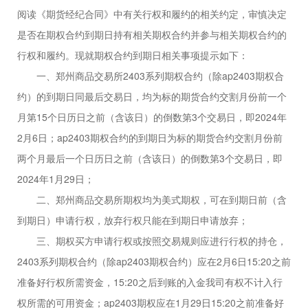
阅读《期货经纪合同》中有关行权和履约的相关约定，审慎决定
是否在期权合约到期日持有相关期权合约并参与相关期权合约的
行权和履约。现就期权合约到期日相关事项提示如下：
一、
郑州商品
交易所
2403
系列期权合约
（除ap2403期权合
约）
的到期日同最后
交易日，均为标的期货合约交割月份
前一个
月第
15个日历日之前（含该日）的倒数第3个交易日
，即
2024
年
2
月
6
日；
ap2403期权合约的到期日为标的期货合约交割月份前
两个月最后一个日历日之前（含该日）的倒数第3个交易日，即
2024年1月29日；
二、
郑州商品
交易所期权均为美式期权，可在到期日前（含
到期日）申请行权，
放弃行权
只能在到期日申请放弃；
三、
期权买方申请行权或按照交易规则应进行行权的持仓，
2403系列期权合约（除ap2403期权合约）
应在
2
月
6
日
15:20之前
准备好
行权所需资金，
15:20之后到账的入金我司有权不计入行
权所需的可用资金；
ap2403期权应在1月29日15:20之前准备好