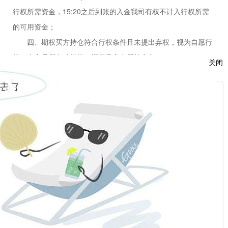
行权所需资金，15:20之后到账的入金我司有权不计入行权所需
的可用资金；
四、期权买方持仓符合行权条件且未提出弃权，视为自愿行
权，由交易所自动行权，期权卖方有履约义务；
关闭
五、
买方实值期权不行权的，请在到期日自行平仓或者通过
自助交易终端或向我司提交放弃行权申请。买方虚值期权要行权
服
的，请通过自助交易终端或向我司提交行权申请，否则默认放弃
：
行权
；
特此通知。
请广大投资者认真学习交易所发布的关于期权交易规则及其
话：
他相关资料，
随着到期日临近，期权的价格风险以及流动性风险
均会进一步加大
，
敬请广大
投资者
时刻关注账户情况，理性
地
交
易临近到期期权合约，根据实际情况妥善处理持仓
，
谨防到期日
话：
行权与履约风险！
福能期货股份有限公司