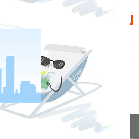
请广大老年人和家属提高警惕，增强风险防范意识和识别能
力，自觉远离非法集资，防止利益受损。如发现涉嫌违法犯罪线
索，可积极向有关部门举报。
返回顶部
相关新闻
2024-02-07
以案说法 共筑反洗钱“防线”之一
2023-12-29
反洗钱知识26问之二
分享到
pa凯发真人网娱乐的友情链接：
|
|
|
|
|
|
|
|
|
pa凯发真人网娱乐 copyright © 2016 福能期货股份有限公司 本网站所载文