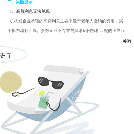
二、风险提示
1、高额利息无法兑现
机构或企业承诺的高额利息主要来源于老年人缴纳的费用，属
于拆东墙补西墙。多数企业不存在与其承诺回报相匹配的正当服
关闭
务实体和收益，资金运转难以持续维系，高额利息仅为欺诈噱
头，一旦资金链断裂，高额利息无法兑付，本金也难以追回。
2、资金安全无法保障
服
机构或企业超出可持续盈利水平承诺还本付息，以高额利息为
：
诱饵骗取老年人钱财。大量来自社会公众的资金难以得到有效监
管，由发起机构控制，存在转移资金、卷款跑路的风险。
话：
3、养老需求无法满足
机构或企业以欺诈、诱骗的方式，骗取老年人信任，向老年人
承诺高端养老服务或者销售养老产品，往往无法达到预期效果，
话：
老年人的养老需求无法得到有效满足。