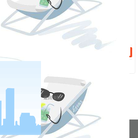
话：
相关新闻
2024-02-21
手续费（20240222）
2024-02-06
手续费（20240219）
返回顶部
分享到
pa凯发真人网娱乐的友情链接：
|
|
|
|
|
|
|
|
|