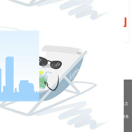
相关新闻
2023-12-29
手续费（20240102）
2023-12-22
手续费（20231225）
返回顶部
分享到
pa凯发真人网娱乐的友情链接：
|
|
|
|
|
|
|
|
|
pa凯发真人网娱乐 copyright © 2016 福能期货股份有限公司 本网站所载文
章和数据仅供参考，使用前务请核实，风险自负。
备案/许可证号： 本网站支持ipv6 地址：福州市鼓楼区五四路75号海西商务
大厦31层