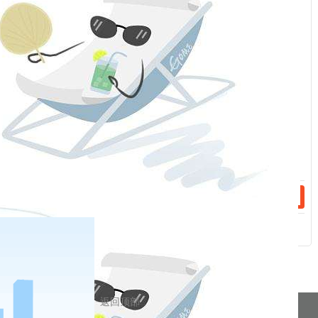
：
话：
话：
相关新闻
2023-12-29
手续费（20240102）
2023-12-22
手续费（20231225）
分享到
返回顶部
pa凯发真人网娱乐的友情链接：
|
|
|
|
|
|
|