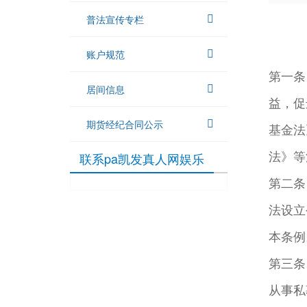
普法宣传专栏
账户规范
第一条
居间信息
益，促
期货经纪合同公示
基金法
法》等
联系pa凯发真人网娱乐
第二条
法设立
本条例
第三条
从事私