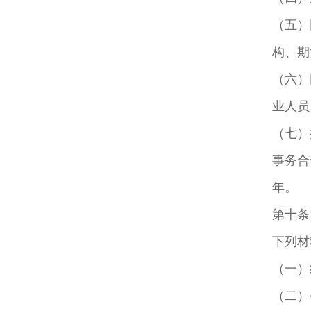
（五）
构、期
（六）
业人员
（七）
事务合
年。
第十条
下列材
（一）
（二）