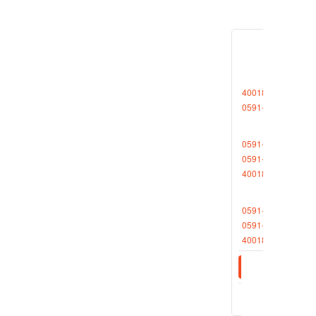
（三）
（四）
（五）
4001868696转1
（六）
0591-88265611
（七）
0591-88013377
0591-87727306
以非公
4001868696转2
使诉讼
0591-88013380
第十二
0591-87512570
4001868696转2
（一）
（二）
（三）