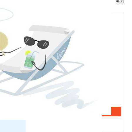
关闭
风险控制制度；
分配收益；
相关的信息；
他有关资料；
。
以自己的名义，为私募基金财产利益行
下列行为：
管理人的业务活动；
取利益，损害投资者利益；