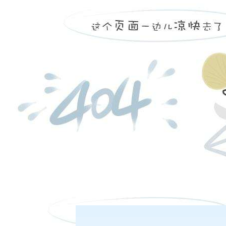
按照基金合同约定管理私募基金并进行投资，建立有效的
按照基金合同约定确定私募基金收益分配方案，向投资者
在线客服
客服热线：
按照基金合同约定向投资者提供与私募基金管理业务活动
保存私募基金财产管理业务活动的记录、账册、报表和其
日盘下单电话：
国务院证券监督管理机构规定和基金合同约定的其他职责
开方式募集资金设立投资基金的，私募基金管理人还应当
权利或者实施其他法律行为。
夜盘下单电话：
条 私募基金管理人的股东、实际控制人、合伙人不得有
虚假出资、抽逃出资、委托他人或者接受他人委托出资；
未经股东会或者董事会决议等法定程序擅自干预私募基金
要求私募基金管理人利用私募基金财产为自己或者他人牟