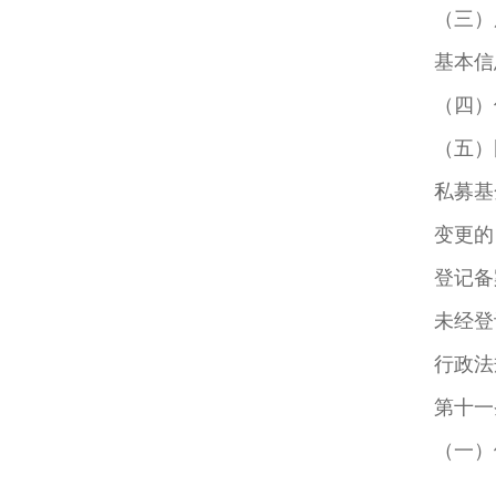
（三）
基本信
（四）
（五）
私募基
变更的
登记备
未经登
行政法
第十一
（一）
（二）