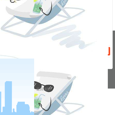
话：
2024-02-21
手续费（20240222）
2024-02-06
手续费（20240219）
分享到
话：
pa凯发真人网娱乐的友情链接：
|
|
|
|
|
|
|
|
|
pa凯发真人网娱乐 copyright © 2016 福能期货股份有限公司 本网站所载文
章和数据仅供参考，使用前务请核实，风险自负。
备案/许可证号： 本网站支持ipv6 地址：福州市鼓楼区五四路75号海西商务
大厦31层
返回顶部
网站地图