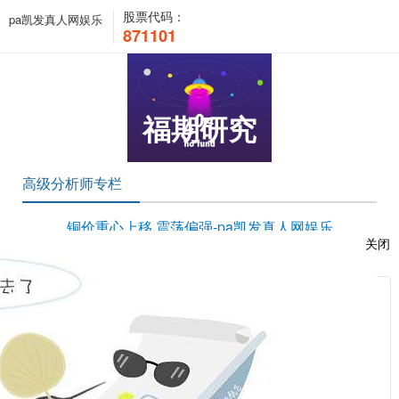
股票代码：
pa凯发真人网娱乐
871101
福期研究
高级分析师专栏
铜价重心上移 震荡偏强-pa凯发真人网娱乐
关闭
时间：2020-12-03 15:11:53 浏览次数：872 来源：本站
服
：
相关新闻
2021-02-24
20210224 甲醇 重回基本面主导