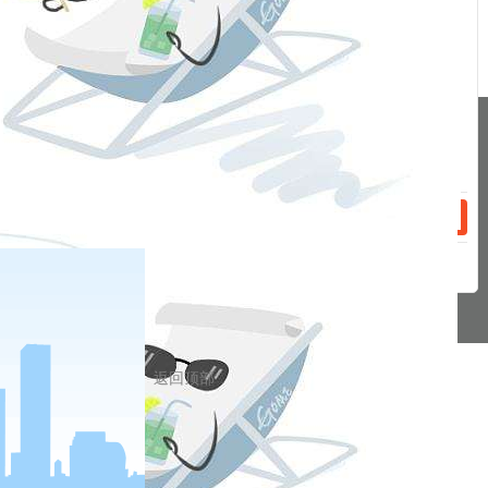
话：
2020-12-03
寒冬下的拉尼娜机会
分享到
话：
pa凯发真人网娱乐的友情链接：
|
|
|
|
|
|
|
|
|
pa凯发真人网娱乐 copyright © 2016 福能期货股份有限公司 本网站所载文
章和数据仅供参考，使用前务请核实，风险自负。
备案/许可证号： 本网站支持ipv6 地址：福州市鼓楼区五四路75号海西商务
大厦31层
网站地图
返回顶部