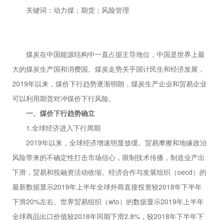
关键词：动力煤；期货；风险管理
煤炭在中国能源结构中一直占据主导地位，中国是世界上最
大的煤炭生产国和消费国。煤炭走势关乎国计民生和经济发展，
2019
年以来，煤价下行趋势逐渐明朗，煤炭生产企业和贸易企业
可以利用期货对冲煤价下行风险。
一、煤价下行趋势确立
1.全球经济进入下行周期
2019年以来，全球经济增速明显放缓。贸易摩擦和地缘政治
风险带来的不确定性打击市场信心，限制技术传播，制造业产出
下滑，贸易和投融资活动收缩。经济合作与发展组织（
oecd
）的
最新数据显示
2019
年上半年全球外商直接投资较
2018
年下半年
下滑
20%
左右。世界贸易组织（
wto
）的数据显示
2019
年上半年
全球商品出口价值较
2018
年同期下滑
2.8%
，较
2018
年下半年下