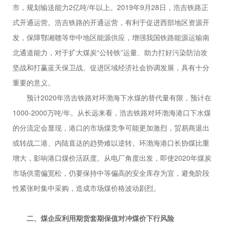
市，规划输送能力
2
亿吨
/
年以上。
2019
年
9
月
28
日，浩吉铁路正
式开通运营。浩吉铁路的开通运营，有利于促进西部地区资源开
发，保障鄂湘赣等华中地区能源供应，增强我国铁路能源运输南
北通道能力，对于扩大煤炭
“
公转铁
”
运量、助力打好污染防治攻
坚战和打赢蓝天保卫战、促进区域经济社会协调发展，具有十分
重要的意义。
预计
2020
年浩吉铁路对环渤海下水煤的替代量有限，预计在
1000-2000
万吨
/
年。从长远来看，浩吉铁路对环渤海港口下水煤
的分流定会显现，港口的市场煤竞争可能更加激烈，贸易商退出
或转战二港、内陆直达的趋势难以逆转。环渤海港口长协煤比重
增大，影响港口煤价活跃度。从电厂角度出发，即使
2020
年煤炭
市场供需偏宽松，仍要保持中等偏高的安全库存为宜，避免阶段
性紧张时集中采购，造成市场煤价格波动剧烈。
二、煤企应利用期货套期保值对冲煤价下行风险