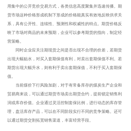
用集中的公开竞价交易方式，各类信息高度聚集并迅速传播。期
货市场这种价格形成机制下形成的价格能真实有效地反映供求关
系，具有公开性、连续性、预测性和权威性的特点。期货价格反
映了市场对商品的未来预期，企业可以参考期货的指向，制定经
营策略。
同时企业应关注期现货之间是否出现不合理的价差，若期货
出现大幅贴水，对买入套期保值有利，对卖出套期保值不利。若
期货出现大幅升水，则有利于卖出套期保值，不利于买入套期保
值。
当前煤价下行风险加剧，对于有常备库存的煤炭生产企业和
贸易商来说，可以通过期货市场卖出期货合约，提前锁定销售利
润或库存价值。企业通过灵活控制套保比例，进行动态的库存管
理，盘活库存产品，可以在不同阶段实行不同的竞争策略。还可
以通过期货交割拓宽销售渠道，丰富经营手段。