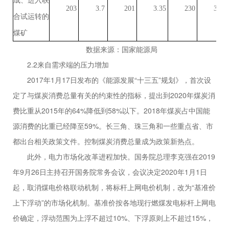
成、进入联
203
3.7
201
3.35
230
3.57
合试运转的
煤矿
数据来源：国家能源局
2.2来自需求端的压力增加
2017年
1
月
17
日发布的《能源发展
“
十三五
”
规划》，首次设
定了与煤炭消费总量有关的约束性的指标，提出到
2020
年煤炭消
费比重从
2015
年的
64%
降低到
58%
以下。
2018
年煤炭占中国能
源消费的比重已经降至
59%
。长三角、珠三角和一些重点省、市
都出台相关政策文件。控制煤炭消费总量成为政策新热点。
此外，电力市场化改革进程加快。国务院总理李克强在
2019
年
9
月
26
日主持召开国务院常务会议，会议决定
2020
年
1
月
1
日
起，取消煤电价格联动机制，将标杆上网电价机制，改为
“
基准价
上下浮动
”
的市场化机制。基准价按各地现行燃煤发电标杆上网电
价确定，浮动范围为上浮不超过
10%
、下浮原则上不超过
15%
，