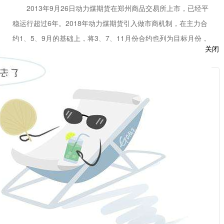
2013年
9
月
26
日动力煤期货在郑州商品交易所上市，已经平
稳运行超过
6
年。
2018
年动力煤期货引入做市商机制，在主力合
约
1
、
5
、
9
月的基础上，将
3
、
7
、
11
月份合约也列为目标月份，
关闭
活跃合约月份扩至
6
个。合约规则经过多次调整，越来越完善，
9
个交割港口，覆盖我国沿海南北主要煤炭交易口岸。上下游参与
服
程度越来越高，期现走势更趋于一致，上市至今动力煤期现价格
相关性系数达到
0.96
，属于高度相关，这有利于现货企业运用期
：
货套期保值对冲风险。
套期保值简单的说，就是 “担心什么做什么”。担心现货价格
话：
下跌，就通过期货市场卖出期货合约；担心现货价格上涨，就通
过期货市场买进期货合约。在期货和现货两个市场之间建立盈亏
冲抵机制，以规避价格波动风险。套期保值的目的就是“两锁一
话：
降”：锁定原材料成本、锁定产品销售利润和降低原材料或产品的
库存成本和风险。规避风险是期货的本质功能。
然而部分企业，尤其是国有企业对期货的认识还存在误区，