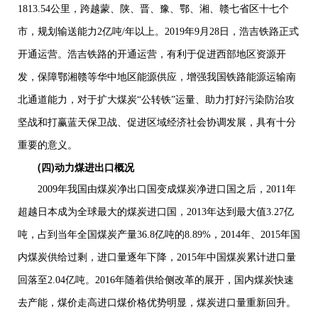
1813.54
公里，跨越蒙、陕、晋、豫、鄂、湘、赣七省区十七个
市，规划输送能力
2
亿吨
/
年以上。
2019
年
9
月
28
日，浩吉铁路正式
开通运营。浩吉铁路的开通运营，有利于促进西部地区资源开
发，保障鄂湘赣等华中地区能源供应，增强我国铁路能源运输南
北通道能力，对于扩大煤炭“公转铁”运量、助力打好污染防治攻
坚战和打赢蓝天保卫战、促进区域经济社会协调发展，具有十分
重要的意义。
(四)
动力煤进出口概况
2009
年我国由煤炭净出口国变成煤炭净进口国之后，
2011
年
超越日本成为全球最大的煤炭进口国，
2013
年达到最大值
3.27
亿
吨，占到当年全国煤炭产量
36.8
亿吨的
8.89%
，
2014
年、
2015
年国
内煤炭供给过剩，进口量逐年下降，
2015
年中国煤炭累计进口量
回落至
2.04
亿吨。
2016
年随着供给侧改革的展开，国内煤炭快速
去产能，煤价走高进口煤价格优势明显，煤炭进口量重新回升。