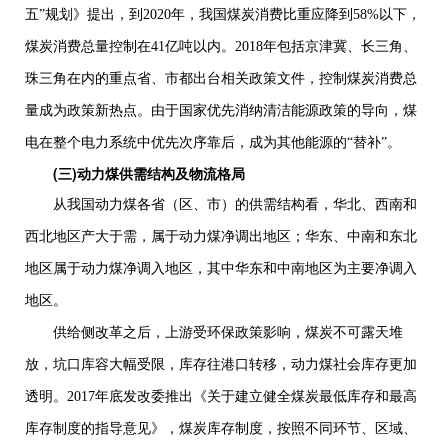
五”规划》提出，到
2020
年，我国煤炭消费比重应降到
58%
以下，
煤炭消费总量控制在
41
亿吨以内。
2018
年包括京津冀、长三角、
珠三角在内的重点省、市都出台相关政策文件，控制煤炭消费总
量成为政策新热点。由于国家优先消纳清洁能源政策的导向，煤
电在整个电力系统中优先次序靠后，成为其他能源的“替补”。
(三)
动力煤供需结构及物流格局
从我国动力煤各省（区、市）的供需结构看，华北、西南和
西北地区产大于需，属于动力煤净调出地区；华东、中南和东北
地区属于动力煤净调入地区，其中华东和中南地区为主要净调入
地区。
供给侧改革之后，上游受环保政策影响，煤炭不可露天堆
放，坑口库容大幅受限，库存往港口转移，动力煤社会库存更加
透明。
2017
年底发改委推出《关于建立健全煤炭最低库存和最高
库存制度的指导意见》，煤炭库存制度，按照不同环节、区域、