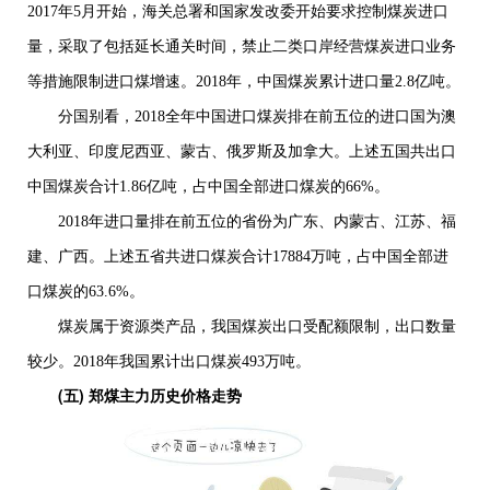
2017
年
5
月开始，海关总署和国家发改委开始要求控制煤炭进口
量，采取了包括延长通关时间，禁止二类口岸经营煤炭进口业务
等措施限制进口煤增速。
2018
年，中国煤炭累计进口量
2.8
亿吨。
分国别看，
2018
全年中国进口煤炭排在前五位的进口国为澳
大利亚、印度尼西亚、蒙古、俄罗斯及加拿大。上述五国共出口
中国煤炭合计
1.86
亿吨，占中国全部进口煤炭的
66%
。
2018
年进口量排在前五位的省份为广东、内蒙古、江苏、福
建、广西。上述五省共进口煤炭合计
17884
万吨，占中国全部进
口煤炭的
63.6%
。
煤炭属于资源类产品，我国煤炭出口受配额限制，出口数量
较少。
2018
年我国累计出口煤炭
493
万吨。
(五) 郑煤主力历史价格走势