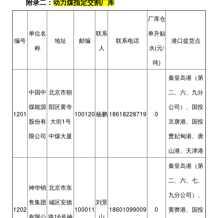
附录二：
动力煤指定交割厂库
厂库仓
单位名
联系
单升贴
编号
地址
邮编
联系电话
港口提货点
(
/
称
人
水
元
)
吨
秦皇岛港（第
中国中
北京市朝
二、六、九分
煤能源
阳区黄寺
公司）、国投
1201
100120
18618228719
0
杨鹏
1
股份有
大街
号
京唐港、国投
限公司
中煤大厦
曹妃甸港、唐
山港、天津港
秦皇岛港（第
二、六、七、
神华销
北京市东
九分公司）、
售集团
城区安德
刘景
1202
100011
18601099009
0
黄骅港、国投
16
有限公
路
号神
山