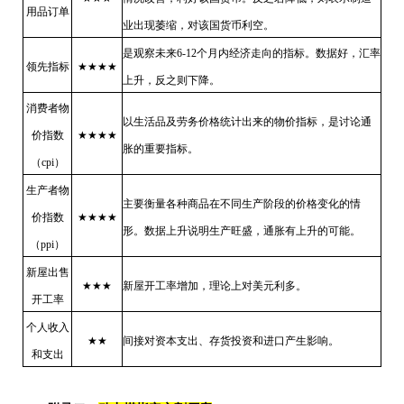
用品订单
业出现萎缩，对该国货币利空。
是观察未来
6-12
个月内经济走向的指标。数据好，汇率
领先指标
★★★★
上升，反之则下降。
消费者物
以生活品及劳务价格统计出来的物价指标，是讨论通
价指数
★★★★
胀的重要指标。
（
cpi
）
生产者物
主要衡量各种商品在不同生产阶段的价格变化的情
价指数
★★★★
形。数据上升说明生产旺盛，通胀有上升的可能。
（
ppi
）
新屋出售
★★★
新屋开工率增加，理论上对美元利多。
开工率
个人收入
★★
间接对资本支出、存货投资和进口产生影响。
和支出