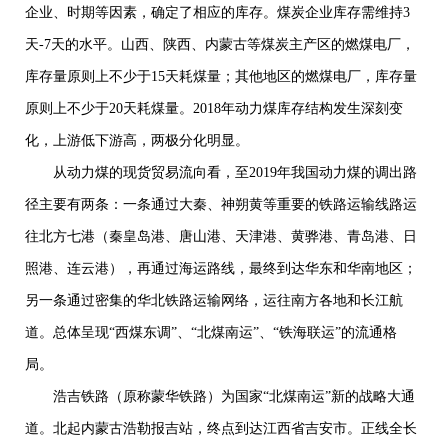
企业、时期等因素，确定了相应的库存。煤炭企业库存需维持
3
天
-7
天的水平。山西、陕西、内蒙古等煤炭主产区的燃煤电厂，
库存量原则上不少于
15
天耗煤量；其他地区的燃煤电厂，库存量
原则上不少于
20
天耗煤量。
2018
年动力煤库存结构发生深刻变
化，上游低下游高，两极分化明显。
从动力煤的现货贸易流向看，至
2019
年我国动力煤的调出路
径主要有两条：一条通过大秦、神朔黄等重要的铁路运输线路运
往北方七港（秦皇岛港、唐山港、天津港、黄骅港、青岛港、日
照港、连云港），再通过海运路线，最终到达华东和华南地区；
另一条通过密集的华北铁路运输网络，运往南方各地和长江航
道。总体呈现“西煤东调”、“北煤南运”、“铁海联运”的流通格
局。
浩吉铁路（原称蒙华铁路）为国家“北煤南运”新的战略大通
道。北起内蒙古浩勒报吉站，终点到达江西省吉安市。正线全长