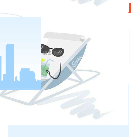
62299856
1205
17000
0
炭股份
东胜区天
张帅
九分公司）、
有限公
骄北路伊
国投京唐港、
18610190209
司
泰大厦
国投曹妃甸港
江苏晋
江苏省泰
广西防城港、
和电力
州市高港
福建可门港、
1210
225300
18842690652
0
纪磊
燃料有
区永安镇
广州港、国投
返回顶部
限公司
堂圩七组
曹妃甸港
户