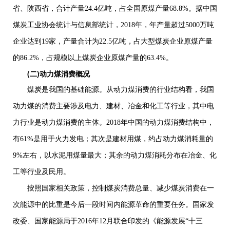
省、陕西省，合计产量
24.4
亿吨，占全国原煤产量
68.8%
。据中国
煤炭工业协会统计与信息部统计，
2018
年，年产量超过
5000
万吨
企业达到
19
家，产量合计为
22.5
亿吨，占大型煤炭企业原煤产量
的
86.2%
，占规模以上煤炭企业原煤产量的
63.4%
。
(二)
动力煤消费概况
煤炭是我国的基础能源。从动力煤消费的行业结构看，我国
动力煤的消费主要涉及电力、建材、冶金和化工等行业，其中电
力行业是动力煤消费的主体。
2018
年中国的动力煤消费结构中，
有
61%
是用于火力发电；其次是建材用煤，约占动力煤消耗量的
9%
左右，以水泥用煤量最大；其余的动力煤消耗分布在冶金、化
工等行业及民用。
按照国家相关政策，控制煤炭消费总量、减少煤炭消费在一
次能源中的比重是今后一段时间内能源革命的重要任务。国家发
改委、国家能源局于
2016
年
12
月联合印发的《能源发展“十三