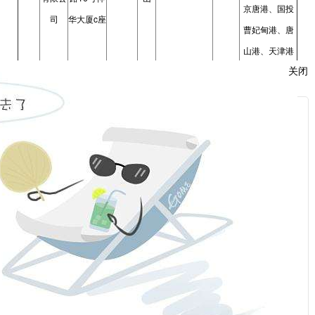
京唐港、国投
c
司
华大厦
座
曹妃甸港、唐
山港、天津港
关闭
秦皇岛港（第
大同煤
0352-
山西省大
二、七、九分公
矿集团
纪志
7050757
1203
37003
0
同市矿区
司）、国投京唐
服
有限责
斌
新平旺
港、国投曹妃甸
：
任公司
13753235978
港、唐山港
陕西煤
陕西省西
029-
话：
业化工
安市高新
89282181
1204
710065
0
集团有
杨越
国投曹妃甸港
区锦业路
限责任
1
号
18291919109
话：
公司
内蒙古
内蒙古鄂
秦皇岛港（第
010-
伊泰煤
尔多斯市
二、六、七、