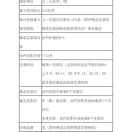
/
报价单位
元（人民币）
吨
0.2
/
最小变动价位
元
吨
4%
每日价格最大
上一交易日结算价±
及《郑州商品交易所
波动限制
期货交易风险控制管理办法》相关规定
5
最低交易保证
合约价值的
％
金
1-12
合约交割月份
月
交易时间
每周一至周五（北京时间
法定节假日除外）
9
00-11
30
13
30-15
00
上午
：
：
下午
：
：
及交易所规定的其他交易时间
5
最后交易日
合约交割月份第
个交易日
1
最后交割日
车（船）板交割：合约交割月份的最后
个日
历日
8
仓单交割：合约交割月份的第
个交易日
交割品级
见《郑州商品交易所期货交割细则》