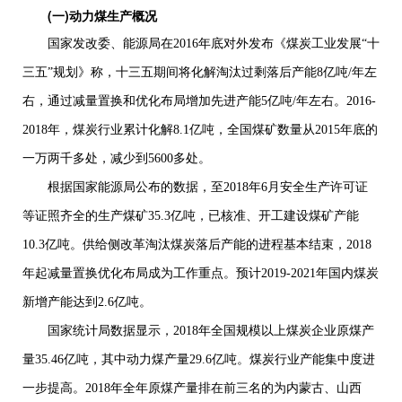
(一)
动力煤生产概况
国家发改委、能源局在
2016
年底对外发布《煤炭工业发展“十
三五”规划》称，十三五期间将化解淘汰过剩落后产能
8
亿吨
/
年左
右，通过减量置换和优化布局增加先进产能
5
亿吨
/
年左右。
2016-
2018
年，煤炭行业累计化解
8.1
亿吨，全国煤矿数量从
2015
年底的
一万两千多处，减少到
5600
多处。
根据国家能源局公布的数据，至
2018
年
6
月安全生产许可证
等证照齐全的生产煤矿
35.3
亿吨，已核准、开工建设煤矿产能
10.3
亿吨。供给侧改革淘汰煤炭落后产能的进程基本结束，
2018
年起减量置换优化布局成为工作重点。预计
2019-2021
年国内煤炭
新增产能达到
2.6
亿吨。
国家统计局数据显示，
2018
年全国规模以上煤炭企业原煤产
量
35.46
亿吨，其中动力煤产量
29.6
亿吨。煤炭行业产能集中度进
一步提高。
2018
年全年原煤产量排在前三名的为内蒙古、山西