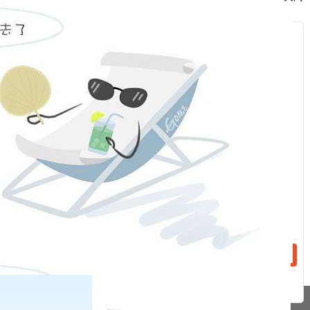
准的通知》的通知精神：
自
2024年2月19日（星期一）交易时起，碳酸锂期货lc2407
服
合约的交易手续费及日内平今仓交易手续费进行调整。我司研究
：
决定，
随交易所调整标准进行调整
。
福能期货股份有限公司
话：
2024年2月6日
话：
相关新闻
2024-02-23
关于上海国际能源交易中心原油2404系列期权合约到期有关事项的通知
2024-02-23
关于广州期货交易所2404系列期权合约到期有关事项的通知
分享到
pa凯发真人网娱乐的友情链接：
|
|
|
|
|
|
|