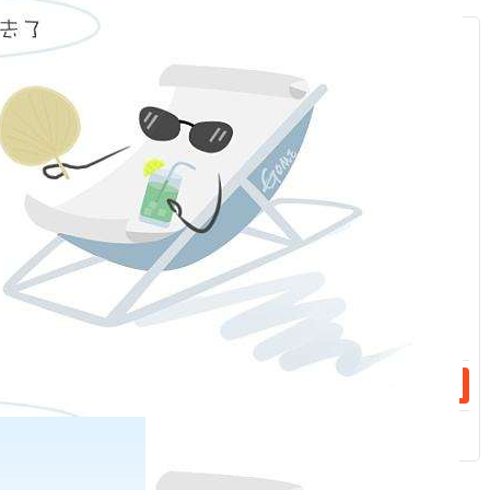
的，请通过自助交易终端或向我司提交行权申请，否则默认放弃
服
行权；
：
特此通知。
请广大投资者认真学习交易所发布的关于期权交易规则及其
他相关资料，
随着到期日临近，期权的价格风险以及流动性风险
话：
均会进一步加大，敬请广大投资者时刻关注账户情况，理性
地
交
易临近到期期权合约，根据实际情况妥善处理持仓，
谨防到期日
行权与履约风险！
话：
福能期货股份有限公司
2024
年
2
月
23
日
相关新闻
2024-02-23
关于广州期货交易所2404系列期权合约到期有关事项的通知
2024-02-23
关于大连商品交易所2404系列期权合约到期有关事项的通知