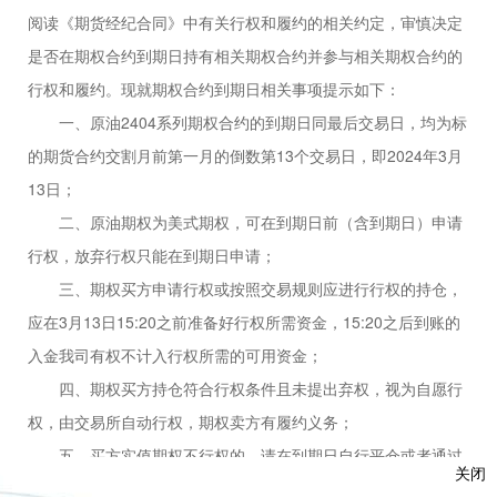
阅读《期货经纪合同》中有关行权和履约的相关约定，审慎决定
是否在期权合约到期日持有相关期权合约并参与相关期权合约的
行权和履约。现就期权合约到期日相关事项提示如下：
一、
原油
2404
系列期权合约的到期日同最后交易日，均为
标
的期货合约交
割月前第一月的倒数第
13个交易日，即2024
年
3
月
13
日；
二、
原油
期权为美式期权，可在到期日前（含到期日）申请
行权，
放弃行权
只能在到期日申请；
三、期权买方申请行权或按照交易规则应进行行权的持仓，
应在
3
月
13
日
15:20之前
准备好行权所需资金，
15:20之后到账的
入金我司有权不计入行权所需的可用资金；
四、期权买方持仓符合行权条件且未提出弃权，视为自愿行
权，由交易所自动行权，期权卖方有履约义务；
五、
买方实值期权不行权的，请在到期日自行平仓或者通过
关闭
自助交易终端或向我司提交放弃行权申请。买方虚值期权要行权