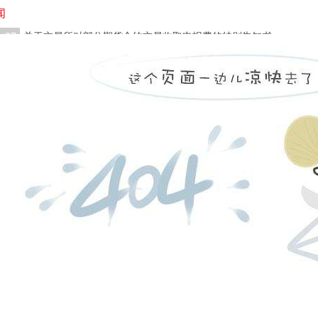
闻
4-27
关于交易所对部分期货合约交易收取申报费的特别告知书
4-26
关于2023年劳动节期间保证金标准、涨跌停板幅度调整的通知
在线客服
|
|
|
客服热线：
股份有限公司 本网站所载文章和数据仅供参考，使用前务请核实，风险自负。
日盘下单电话：
四路75号海西商务大厦31层
夜盘下单电话：