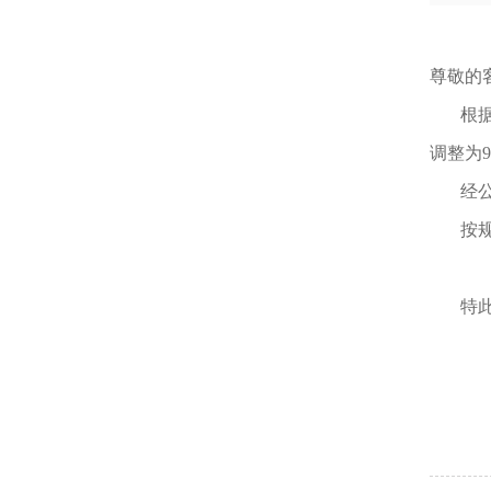
尊敬的
根
调整为
经公
按
特