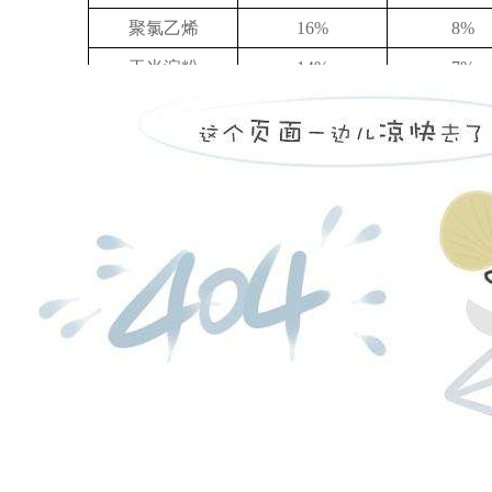
聚氯乙烯
16%
8%
玉米淀粉
14%
7%
闻
在线客服
4-27
关于交易所对部分期货合约交易收取申报费的特别告知书
客服热线：
4-26
关于2023年劳动节期间保证金标准、涨跌停板幅度调整的通知
日盘下单电话：
|
|
|
夜盘下单电话：
股份有限公司 本网站所载文章和数据仅供参考，使用前务请核实，风险自负。
四路75号海西商务大厦31层