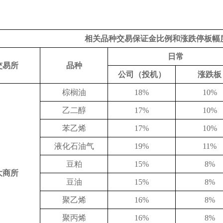
相关品种交易保证金比例和涨跌停板幅
日常
交易所
品种
公司（投机）
涨跌板
棕榈油
18%
10%
乙二醇
17%
10%
苯乙烯
17%
10%
液化石油气
19%
11%
豆粕
15%
8%
大商所
豆油
15%
8%
聚乙烯
16%
8%
聚丙烯
16%
8%