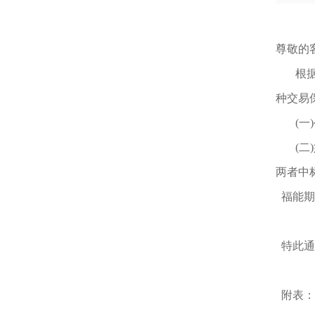
尊敬的
根
种交易
(
(
两者中
福能期
特此通
附表：