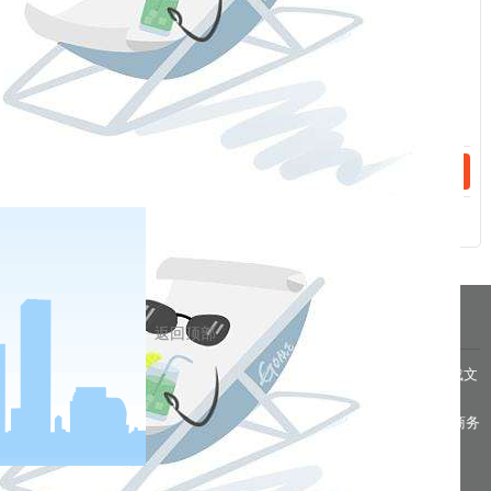
福能期货股份有限公司
2023年4月4日
话：
相关新闻
2023-04-27
关于交易所对部分期货合约交易收取申报费的特别告知书
2023-04-26
关于2023年劳动节期间保证金标准、涨跌停板幅度调整的通知
分享到
pa凯发真人网娱乐的友情链接：
|
|
|
|
|
|
|
|
返回顶部
pa凯发真人网娱乐 copyright © 2016 福能期货股份有限公司 本网站所载文
章和数据仅供参考，使用前务请核实，风险自负。
备案/许可证号： 本网站支持ipv6 地址：福州市鼓楼区五四路75号海西商务
大厦31层