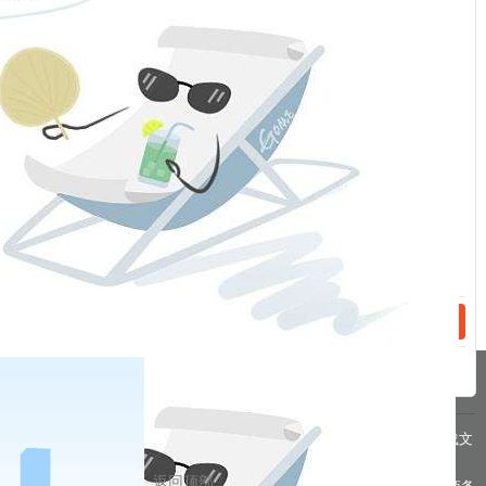
服
交易时起：pta期货2305合约日内平今仓交易手续费进行调整。
：
我司研究决定，随交易所调整标准进行调整。
福能期货股份有限公司
话：
2023年3月23日
相关新闻
话：
2023-04-27
关于交易所对部分期货合约交易收取申报费的特别告知书
2023-04-26
关于2023年劳动节期间保证金标准、涨跌停板幅度调整的通知
分享到
pa凯发真人网娱乐的友情链接：
|
|
|
|
|
|
|
|
pa凯发真人网娱乐 copyright © 2016 福能期货股份有限公司 本网站所载文
章和数据仅供参考，使用前务请核实，风险自负。
返回顶部
备案/许可证号： 本网站支持ipv6 地址：福州市鼓楼区五四路75号海西商务