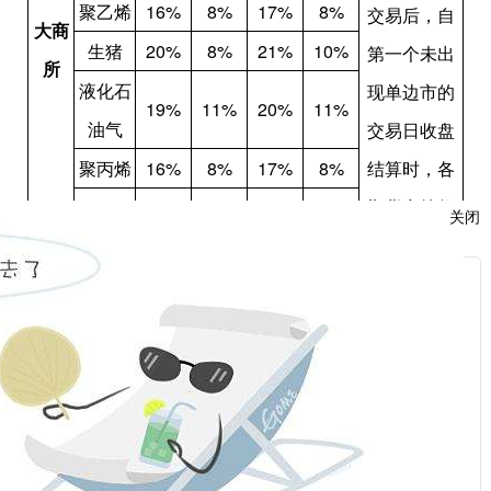
聚乙烯
16%
8%
17%
8%
交易后，自
大商
生猪
20%
8%
21%
10%
第一个未出
所
液化石
现单边市的
19%
11%
20%
11%
油气
交易日收盘
聚丙烯
16%
8%
17%
8%
结算时，各
期货合约保
聚氯乙
关闭
16%
8%
17%
8%
证金标准及
烯
涨跌停板幅
广期
服
工业硅
15%
8%
16%
9%
度恢复至调
所
：
整前水平
棉一号
12%
6%
17%
9%
话：
棉纱
12%
6%
17%
9%
玻璃
17%
8%
20%
10%
甲醇
14%
7%
17%
9%
话：