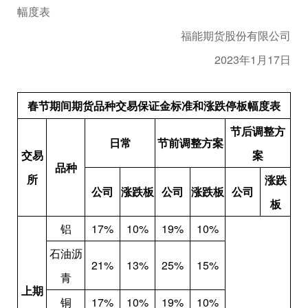
幅度表
福能期货股份有限公司
2023年
1
月
17
日
春节期间期货品种交易保证金标准和涨跌停板幅度表
节后调整方
日常
节前调整方案
交易
案
品种
所
涨跌
公司
涨跌板
公司
涨跌板
公司
板
铝
17%
10%
19%
10%
石油沥
21%
13%
25%
15%
青
上期
铜
17%
10%
19%
10%