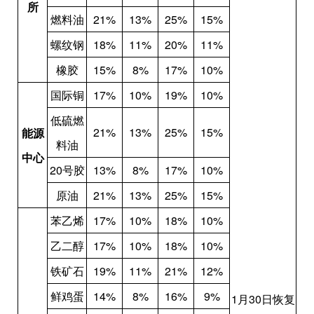
所
燃料油
21%
13%
25%
15%
螺纹钢
18%
11%
20%
11%
橡胶
15%
8%
17%
10%
国际铜
17%
10%
19%
10%
低硫燃
21%
13%
25%
15%
能源
料油
中心
20号胶
13%
8%
17%
10%
原油
21%
13%
25%
15%
苯乙烯
17%
10%
18%
10%
乙二醇
17%
10%
18%
10%
铁矿石
19%
11%
21%
12%
鲜鸡蛋
14%
8%
16%
9%
1月30日恢
复