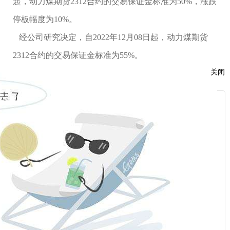
起，动力煤期货
2312
合约的交易保证金标准为
50%，涨跌
停板幅度为10%。
经公司研究决定，自2022年12
月
08
日起，动力煤期货
2312
合约的交易保证金标准为
55%。
关闭
按规则规定执行的交易保证金标准和涨跌停板幅度高于
上述标准的，仍按原规定执行。
服
：
特此通知。
话：
福
能期货股份有限公司
2022年12
月
06
日
话：
相关新闻