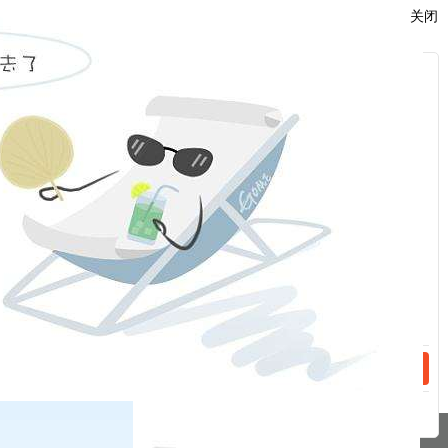
关闭
合约交易手续费的通知》
的通知精神：自
2022年11月7日交易
（即11月4日晚夜盘）起，螺纹钢期货rb2310合约交易手续费标
准进行调整
。我司研究决定
：调整螺纹钢期货
rb2310手续费收取
服
与螺纹钢期货rb2305一致
。
：
福能期货股份有限公司
话：
2022年11月4日
话：
相关新闻
2023-04-27
关于交易所对部分期货合约交易收取申报费的特别告知书
2023-04-26
关于2023年劳动节期间保证金标准、涨跌停板幅度调整的通知
分享到
pa凯发真人网娱乐的友情链接：
|
|
|
|
|
|
|