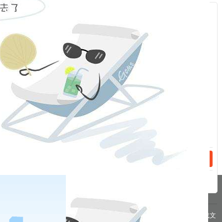
（即9月23日晚夜盘）起：
螺纹钢期货
rb2305合约交易手续费标
服
准进行调整。我司研究决定：随交易所调整标准进行调整。
：
福能期货股份有限公司
话：
2022年
9
月
23
日
相关新闻
话：
2023-04-27
关于交易所对部分期货合约交易收取申报费的特别告知书
2023-04-26
关于2023年劳动节期间保证金标准、涨跌停板幅度调整的通知
分享到
pa凯发真人网娱乐的友情链接：
|
|
|
|
|
|
|
|
pa凯发真人网娱乐 copyright © 2016 福能期货股份有限公司 本网站所载文