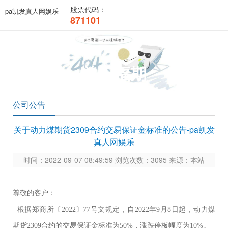
股票代码：
pa凯发真人网娱乐
871101
关于福期
公司公告
关于动力煤期货2309合约交易保证金标准的公告-pa凯发
真人网娱乐
时间：2022-09-07 08:49:59 浏览次数：3095 来源：本站
尊敬的客户：
根据郑商所〔
2022
〕
77
号文规定，自
2022
年
9
月
8
日起，动力煤
期货
2309
合约的交易保证金标准为
50%
，涨跌停板幅度为
10%
。