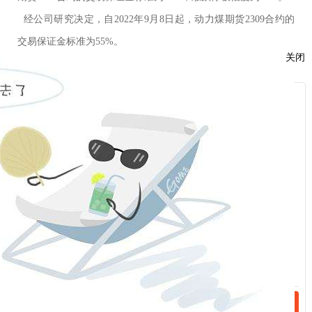
经公司研究决定，自
2022
年
9
月
8
日起，动力煤期货
2309
合约的
交易保证金标准为
55%
。
关闭
按规则规定执行的交易保证金标准和涨跌停板幅度高于上述标
准的，仍按原规定执行。
服
：
特此通知。
话：
福能期货股份有限公司
2022年
9
月
7
日
话：
相关新闻
2023-04-27
关于交易所对部分期货合约交易收取申报费的特别告知书
2023-04-26
关于2023年劳动节期间保证金标准、涨跌停板幅度调整的通知