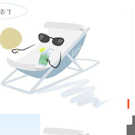
6日晚夜盘）起：
镍期货
ni2210、ni2211、ni2212、ni2301合约
日内平今仓交易手续费标准进行调整。我司研究决定：随交易所
服
调整标准进行调整。
：
福能期货股份有限公司
话：
2022年
9
月
6
日
相关新闻
话：
2023-04-27
关于交易所对部分期货合约交易收取申报费的特别告知书
2023-04-26
关于2023年劳动节期间保证金标准、涨跌停板幅度调整的通知
分享到
pa凯发真人网娱乐的友情链接：
|
|
|
|
|
|
|
|