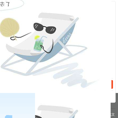
交易时起，棉花期货2209及2211合约的日内平今仓交易手续费
服
标准进行调整。我司研究决定：随交易所调整标准进行调整。
：
福能期货股份有限公司
话：
2022年
7
月
18
日
相关新闻
话：
2023-04-27
关于交易所对部分期货合约交易收取申报费的特别告知书
2023-04-26
关于2023年劳动节期间保证金标准、涨跌停板幅度调整的通知
分享到
pa凯发真人网娱乐的友情链接：
|
|
|
|
|
|
|
|
pa凯发真人网娱乐 copyright © 2016 福能期货股份有限公司 本网站所载文