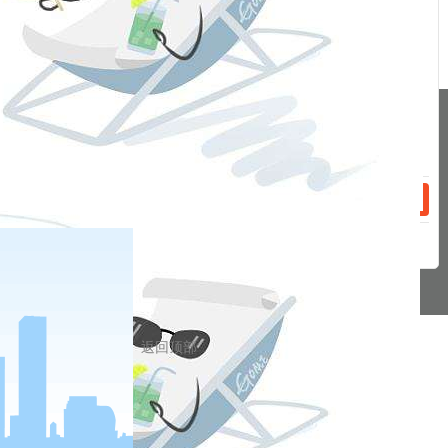
话：
2023-07-21
客户投诉处理办法
分享到
话：
pa凯发真人网娱乐的友情链接：
|
|
|
|
|
|
|
|
|
pa凯发真人网娱乐 copyright © 2016 福能期货股份有限公司 本网站所载文
章和数据仅供参考，使用前务请核实，风险自负。
备案/许可证号： 本网站支持ipv6 地址：福州市鼓楼区五四路75号海西商务
大厦31层
网站地图
返回顶部