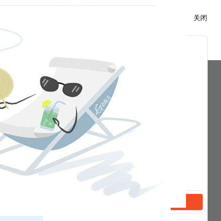
关闭
分享到