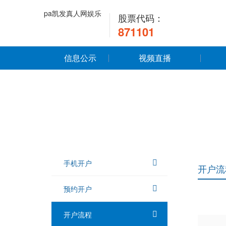
pa凯发真人网娱乐
股票代码：
871101
信息公示
视频直播
手机开户
开户流
预约开户
开户流程