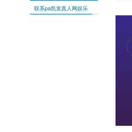
联系pa凯发真人网娱乐