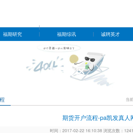
福期研究
福期综讯
诚聘英才
开户专区
程
当
期货开户流程-pa凯发真人
时间：2017-02-22 16:10:38 浏览次数：12