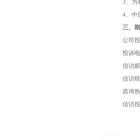
3、
4、中
三、
公司
投诉
信访邮
信访
咨询
信访