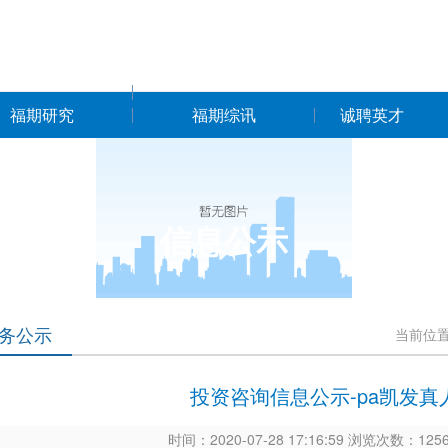
福期研究
福期综讯
诚聘英才
信息公示
务公示
当前位
投资咨询信息公示-pa凯发真
时间：2020-07-28 17:16:59 浏览次数：12