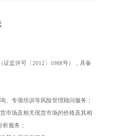
示
证监许可〔2012〕1088号），具备
咨询、专项培训等风险管理顾问服务；
期货市场及相关现货市场的价格及其相
分析服务；