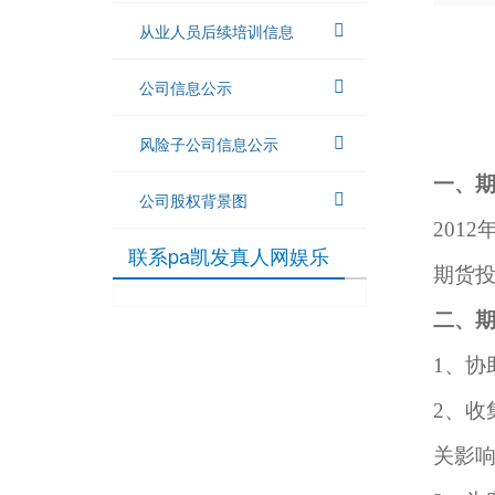
从业人员后续培训信息
公司信息公示
风险子公司信息公示
一、
公司股权背景图
201
联系pa凯发真人网娱乐
期货
二、
1、
2、
关影