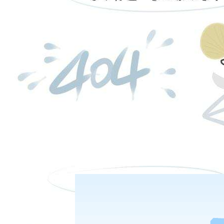
在线客服
闻
客服热线：
1-21
投资咨询中心从业人员公示
日盘下单电话：
|
|
|
|
股份有限公司 本网站所载文章和数据仅供参考，使用前务请核实，风险自负。
夜盘下单电话：
四路75号海西商务大厦31层