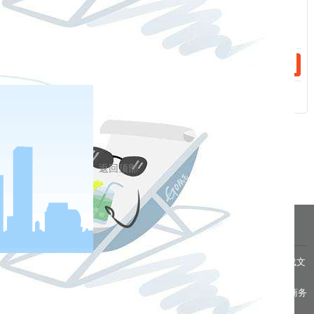
3.主审会计事务所当年发生变更请在说明栏
中注明。
相关新闻
2023-04-18
2022年福能期货股份有限公司财务信息表
2022-05-05
2021年福能期货股份有限公司财务信息表
返回顶部
分享到
pa凯发真人网娱乐的友情链接：
|
|
|
|
|
|
|
|
|
pa凯发真人网娱乐 copyright © 2016 福能期货股份有限公司 本网站所载文
章和数据仅供参考，使用前务请核实，风险自负。
备案/许可证号： 本网站支持ipv6 地址：福州市鼓楼区五四路75号海西商务
大厦31层