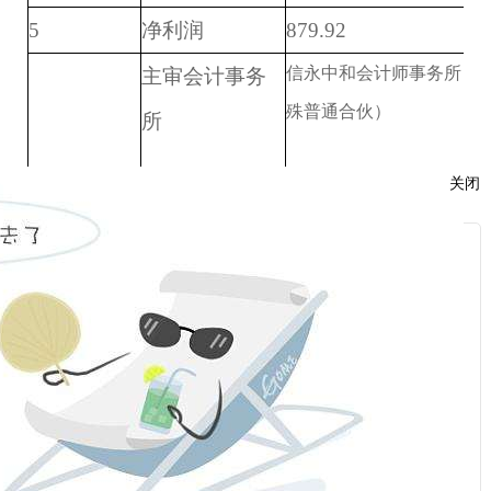
5
净利润
879.92
信永中和会计师事务所（
主审会计事务
殊普通合伙）
所
关闭
服
：
审计意见类型
无保留意见
话：
注：1.金额栏目保留2位小数点。
2.审计意见类型指无保留意见、保留意见、
话：
否定意见和无法表示意见。