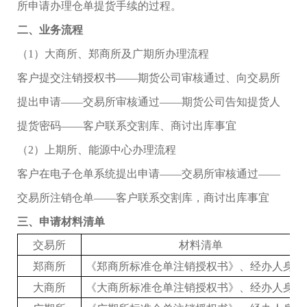
所申请办理仓单提货手续的过程。
二
、业务流程
（
1）大商所、郑商所及广期所办理流程
客户提交注销授权书
——期货公司审核通过、向交易所
提出申请——交易所审核通过——期货公司告知提货人
提货密码——客户联系交割库、商讨出库事宜
（
2）上期所、能源中心办理流程
客户在电子仓单系统提出申请
——交易所审核通过——
交易所注销仓单——客户联系交割库，商讨出库事宜
三
、
申请材料清单
交易所
材料清单
郑商所
《郑商所标准仓单注销授权书》
、
经办人
身份
大商所
《大商所标准仓单注销授权书》
、经办人身份