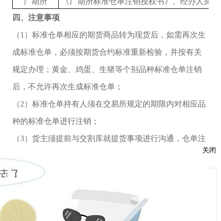
广期所
《
广期所标准仓单注销授权书
》
、经办人身份
四
、注意事项
（
1）标准仓单相应的期货商品转为现货后，如需再次生
成标准仓单，必须按期货合约标准重新检验，并按有关
规定办理；黄金、鸡蛋、生猪等个别品种标准仓单注销
后，不允许再次生成标准仓单；
（
2）标准仓单持有人须在交易所规定的期限内对相应品
种的标准仓单进行注销；
（
3）货主须提前与交割库就提货事项进行沟通，仓单注
关闭
销成功后持相关材料（包括但不限于提货人身份证、提
货人所在单位开具的证明、提货密码等）在交易所规定
服
的有效期内到指定交割库办理提货手续。逾期未办的，
：
按现货提货单处理，仓库不再保证全部商品质量符合规