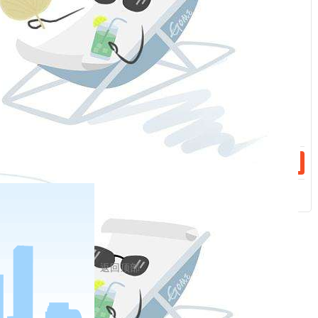
定标准；厂库不再保证按期货规定承担日发货速度等责
话：
任，具体提货事宜由货主与厂库自行协商；
（
4）当货主与指定交割库就出库商品的检验结果发生争
议时，可在交易所规定的有效期内向交易所提出复检申
话：
请，由交易所在指定质量检验机构中选取复检机构，复
检结果为解决争议的依据。出库时的复检费用由提货方
先行垫付。
相关新闻
2023-11-03
期转现
返回顶部
2023-11-03
期货仓储费用简示
分享到