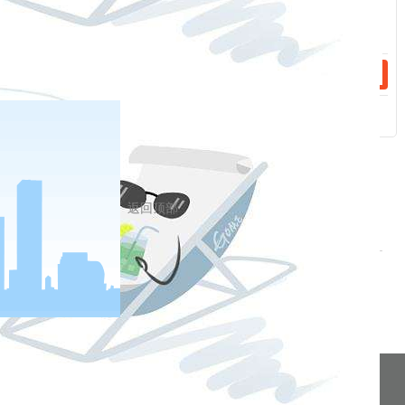
10.
期货里
“空开、空换、空平、双平、多开、多平、多换”是什
么意思？
空开
，空头主动开仓。
双开
，新多头跟新空头开仓。
多开
，
多头主动开仓。
空平
，空头主动平仓。
双平
，老多头跟老空
头平仓。
多平
，多头主动平仓。
空换
，空头换手，指老空买
进平仓，新空头卖出开仓。
多换
，多头换手，指老多卖出平
仓，新多买进开仓。
11.
为什么提示登录不合法？
返回顶部
账号与密码不相匹配，请确认账号及密码输入是否正确。
相关新闻
分享到
pa凯发真人网娱乐的友情链接：
|
|
|
|
|
|
|
|
|