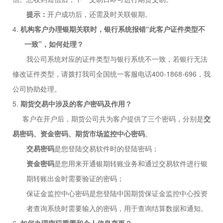
提示：
开户成功后，还需及时关联银期。
4.
机构客户办理银期关联时，银行系统报错
“此客户证件类型不
一致”，如何处理？
我公司系统对应的证件类型与银行系统不一致，若银行无法
修改证件类型，请拨打
我司
全国统一客服电话
400-1868-696
，我
公司
协助处理
。
5.
期货交易中涉及的客户密码及作用
？
客户在开户后，
期货公司
共为客户提供了三个密码，分别是
交
易密码、资金密码、期货市场监控中心密码
。
交易密码
是您登陆交易软件时的登陆密码；
资金密码
是您用来开通银期转账业务
和
通过交易软件进行银
期转账
出金
时需要验证的密码；
保证金监控中心密码是您登陆中国期货保证金监控中心投资
者查询系统时需要输入的密码，用于查询结算数据和通知。