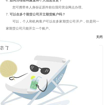
6.
如何办理密码重置和个人信息变更？
您可携带本人身份证原件前往我司营业网点办理。
7.
可以在多个期货公司开立期货账户吗？
可以，个人和机构客户可以在多家期货公司开户，但是同一
家期货公司只能开立一个账户。
8.
盘面的期货价格和开仓价对比，觉得盯市盈亏金额不正确，是
关闭
何原因？
期货的结算制度是当日无负债结算制度，是按当日结算价结算
服
持仓合约的盈亏、保证金，您目前的盯市盈亏是当前结算价与上
：
一日结算价对比计算的，您所认为的盈利在之前的结算中已加入
你的权益，您可以将开仓以来的每日盈亏进行加减，和您现在的
计算结果是相同的。
话：
9.
收盘时的权益和结算后的权益为什么不一样？
收盘时是按照收盘时的价格计算的，结算时是以当天的结算价
计算的，以结算后的数据为准。
话：