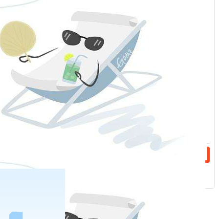
服
特此通知。
：
话：
福能期货股份有限公司
2023年
话：
12月25日
相关新闻
2023-12-27
关于2024年元旦期间保证金标准、涨跌停板幅度调整的通知
2023-12-27
转能源中心：关于调整集运指数（欧线）期货相关合约交易限额的通知
分享到