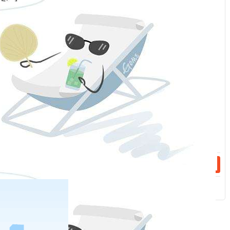
服
类型
：
注：
1.
金额栏目保留
2
位小数点。
话：
2.
审计意见类型指无保留意见、保留意见、
否定意见和无法表示意见。
3.
主审会计事务所当年发生变更请在说明栏
话：
中注明。
相关新闻
2023-04-18
2022年福能期货股份有限公司财务信息表
2022-08-08
2022年期货后续培训完成名单
分享到