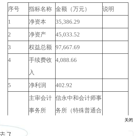
序号
指标名称
金额（万元）
说明
1
净资本
35,386.29
2
净资产
45,033.52
3
权益总额
97,667.69
4
手续费收
4,088.66
入
5
净利润
402.92
主审会计
信永中和会计师事
事务所
务所（特殊普通合
关闭
伙）
审计意见
无保留意见